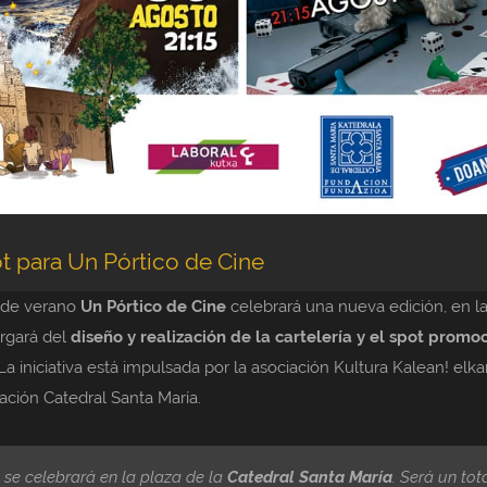
ot para Un Pórtico de Cine
e de verano
Un Pórtico de Cine
celebrará una nueva edición, en l
argará del
diseño y realización de la cartelería y el spot promo
La iniciativa está impulsada por la asociación Kultura Kalean! elka
ación Catedral Santa María.
o se celebrará en la plaza de la
Catedral Santa María
. Será un tot