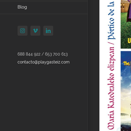
Blog
Instagram
Vimeo
LinkedIn
688 844 922 / 653 700 613
contacto@playgasteiz.com