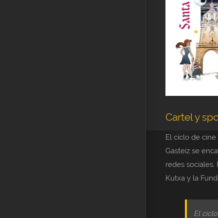
Cartel y sp
El ciclo de cin
Gasteiz se enc
redes sociales. 
Kutxa y la Fund
El cicl