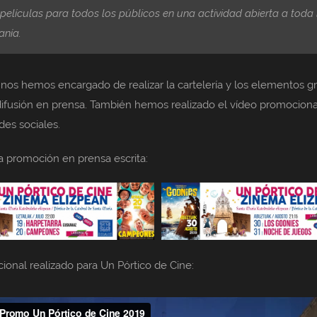
películas para todos los públicos en una actividad abierta a toda 
anía.
 nos hemos encargado de realizar la cartelería y los elementos gr
ifusión en prensa. También hemos realizado el vídeo promociona
des sociales.
a promoción en prensa escrita:
ional realizado para Un Pórtico de Cine: