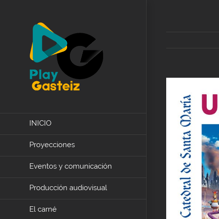
Skip
to
content
View
Larger
Image
INICIO
Proyecciones
Eventos y comunicación
Producción audiovisual
El carné