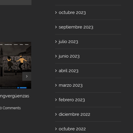
octubre 2023
septiembre 2023
julio 2023
junio 2023
abril 2023
marzo 2023
ingvergüenzas
Nueva web de Txirrinduz
Boceto del car
febrero 2023
Korterraza Ga
marzo 14th, 2019
|
0 Comments
web
0 Comments
diciembre 2022
febrero 5th, 2019
octubre 2022