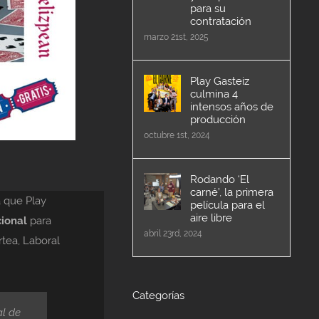
para su
contratación
marzo 21st, 2025
Play Gasteiz
culmina 4
intensos años de
producción
octubre 1st, 2024
Rodando ‘El
carné’, la primera
a que Play
película para el
aire libre
cional
para
abril 23rd, 2024
rtea, Laboral
Categorías
al de