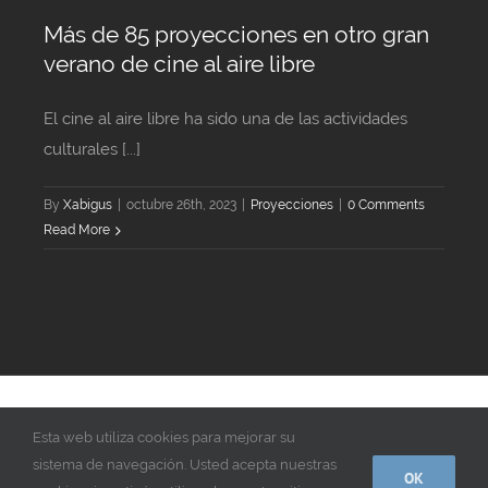
Más de 85 proyecciones en otro gran
verano de cine al aire libre
El cine al aire libre ha sido una de las actividades
culturales [...]
By
Xabigus
|
octubre 26th, 2023
|
Proyecciones
|
0 Comments
Read More
© Copyright 2018 -
2026 | Play Gasteiz | Todos los derechos
Esta web utiliza cookies para mejorar su
reservados | Contacta con nosotros
Contacto
sistema de navegación. Usted acepta nuestras
OK
Instagram
Vimeo
LinkedIn