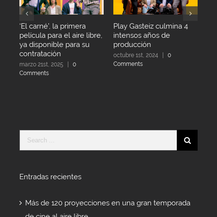
‘El carné’, la primera
Play Gasteiz culmina 4
Te
película para el aire libre,
intensos años de
ca
ya disponible para su
producción
sep
contratación
Co
octubre 1st, 2024
|
0
Comments
marzo 21st, 2025
|
0
Comments
Search
for:
Entradas recientes
Más de 120 proyecciones en una gran temporada
de cine al aire libre