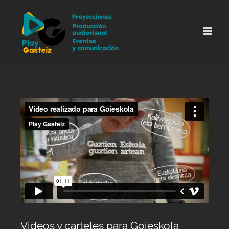
Skip
to
content
Videos y carteles para Goieskola