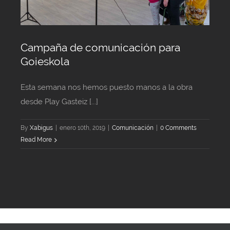
Campaña de comunicación para
Goieskola
Esta semana nos hemos puesto manos a la obra
desde Play Gasteiz [...]
By
Xabigus
|
enero 10th, 2019
|
Comunicación
|
0 Comments
Read More
© Copyright 2018 -
2026 | Play Gasteiz | Todos los derechos