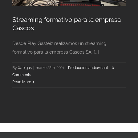
Streaming formativo para la empresa
Cascos
Desde Play Gasteiz realizamos un streaming
formativo para la empresa Cascos SA, [...]
By
Xabigus
|
marzo 28th, 2021
|
Producción audiovisual
|
0
Comments
Read More
© Copyright 2018 -
2026 | Play Gasteiz | Todos los derechos