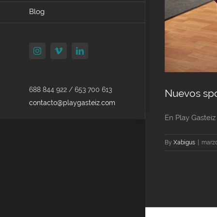
Blog
Instagram
Vimeo
LinkedIn
688 844 922 / 653 700 613
Nuevos spo
contacto@playgasteiz.com
En Play Gasteiz
By
Xabigus
|
marzo