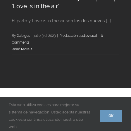
‘Love is in the air’
El parto y Love is in the air son los dos nuevos [...]
By
Xabigus
|
julio 3rd, 2023
|
Producción audiovisual
|
0
Comments
Read More
© Copyright 2018 -
2026 | Play Gasteiz | Todos los derechos
Esta web utiliza cookies para mejorar su
reservados | Contacta con nosotros
Contacto
sistema de navegación. Usted acepta nuestras
OK
Instagram
Vimeo
LinkedIn
cookies si continúa utilizando nuestro sitio
web.