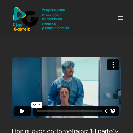
Skip
to
content
Dos nuevos cortometrajes: ‘El parto’ y