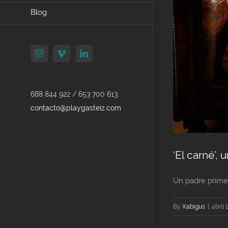
Blog
Instagram
Vimeo
LinkedIn
688 844 922 / 653 700 613
contacto@playgasteiz.com
‘El carné’,
Un padre primer
By
Xabigus
|
abril 