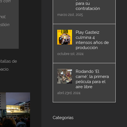
es con
para su
contratación
marzo 21st, 2025
nal,
stión
Play Gasteiz
culmina 4
intensos años de
producción
octubre 1st, 2024
tallas de
acio.
Rodando ‘El
carné’, la primera
película para el
aire libre
abril 23rd, 2024
Categorías