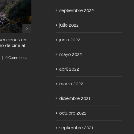
septiembre 2022
julio 2022
junio 2022
yecciones en
La 4ª edición de Vitoria-
Korterraza Ar
no de cine al
Gasteiz. Ciudad de Cine
celebra 50 pr
celebra 8 entretenidas
43 localidade
mayo 2022
sesiones al aire libre
|
0 Comments
septiembre 11th, 
Comments
septiembre 24th, 2023
|
0
abril 2022
Comments
marzo 2022
diciembre 2021
octubre 2021
septiembre 2021