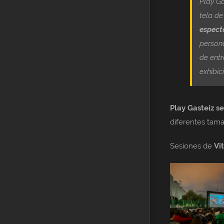
Play Ga
tela de
espect
persona
de entr
exhibic
Play Gasteiz s
diferentes tamañ
Sesiones de
Vi