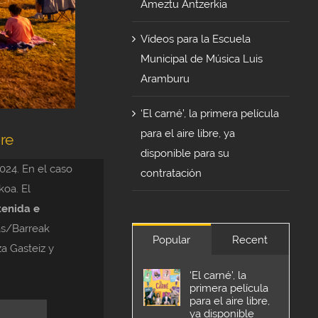
Ameztu Antzerkia
Vídeos para la Escuela
Municipal de Música Luis
Aramburu
‘El carné’, la primera película
para el aire libre, ya
re
disponible para su
2024. En el caso
contratación
koa. El
tenida e
las/Barreak
Popular
Recent
za Gasteiz y
.
‘El carné’, la
primera película
para el aire libre,
ya disponible