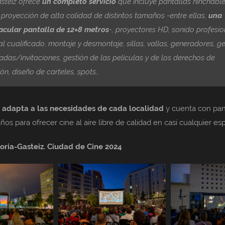
steiz ofrece
un completo servicio
que incluye pantallas hinchabl
 proyección de alta calidad de distintos tamaños -entre ellas,
una
acular pantalla de 12×8 metros
-, proyectores HD, sonido profesio
l cualificado, montaje y desmontaje, sillas, vallas, generadores, ge
adas/invitaciones, gestión de las películas y de los derechos de
ión, diseño de carteles, spots…
e adapta a las necesidades de cada localidad
y cuenta con pan
os para ofrecer cine al aire libre de calidad en casi cualquier esp
toria-Gasteiz. Ciudad de Cine 2024