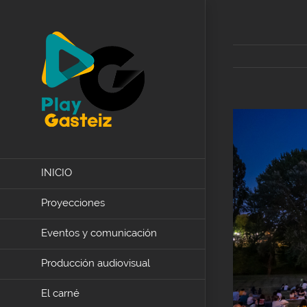
Skip
to
content
View
Larger
Image
INICIO
Proyecciones
Eventos y comunicación
Producción audiovisual
El carné