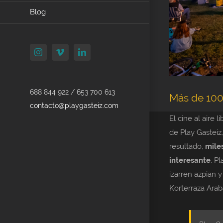
Blog
Instagram
Vimeo
LinkedIn
688 844 922 / 653 700 613
Más de 100 
contacto@playgasteiz.com
El cine al aire 
de Play Gasteiz
resultado,
mile
interesante
. P
izarren azpian y
Korterraza Ara