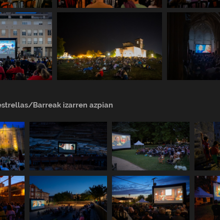
estrellas/Barreak izarren azpian